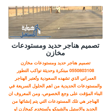
تصميم هناجر حديد ومستودعات
مخازن
تصميم هناجر حديد ومستودعات مخازن
0550803108
مبتكرة وحديثة تواكب التطور
العمراني الذي تشهده
السعودية
وتُعتبر الهناجر
والمستودعات الحديدية من اهم الحلول السريعة في
البناء المؤقت على وجع الخصوص، ومن المعروف ان
الهناجر هي تلك المستودعات التي يتم إنشائها من
الحديد والاستيل والشينكو وتُستخدم كمخازن او