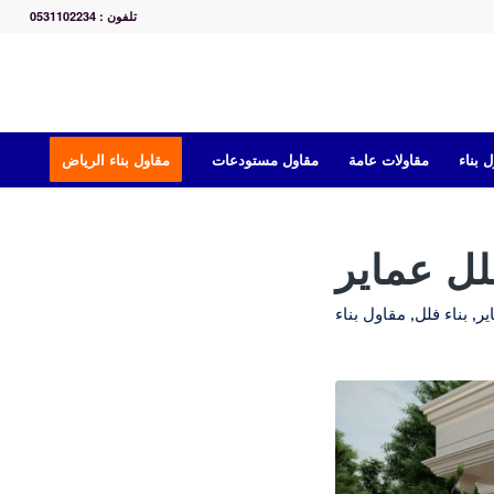
تلفون : 0531102234
 بناء
مقاولات عامة
مقاول مستودعات
مقاول بناء الرياض
لل عماير
ير
,
بناء فلل
,
مقاول بناء