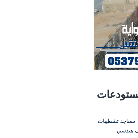
مستودعات
ات مساجد تشطيبات
ف هندسي