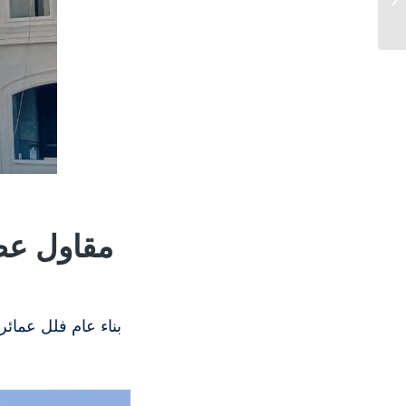
مقاول عظم
بناء عام فلل عمائ