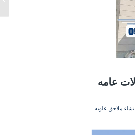
0537993381...
لات عامه
نشاء ملاحق علويه