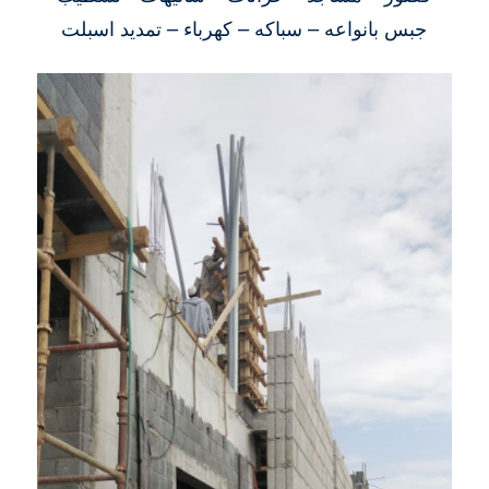
جبس بانواعه – سباكه – كهرباء – تمديد اسبلت