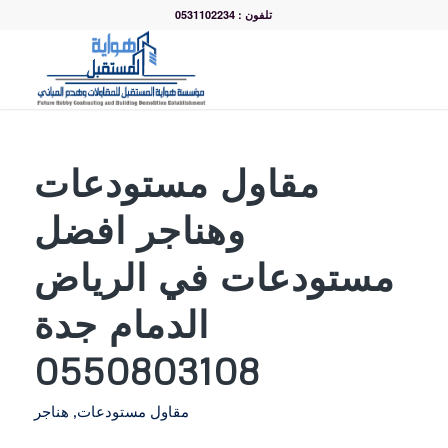
تلفون : 0531102234
مقاول مستودعات
وهناجر افضل
مستودعات في الرياض
الدمام جدة
0550803108
مقاول مستودعات
,
هناجر