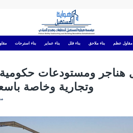
مقاول عظم
بناء ملاحق
بناء فلل
بناء عماير
بناء استرحات
مقاول
 هناجر ومستودعات حكومية 
وتجارية وخاصة باسع
مق