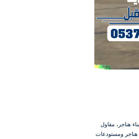
اء هناجر، مقاول
ا هناجر ومستودعات