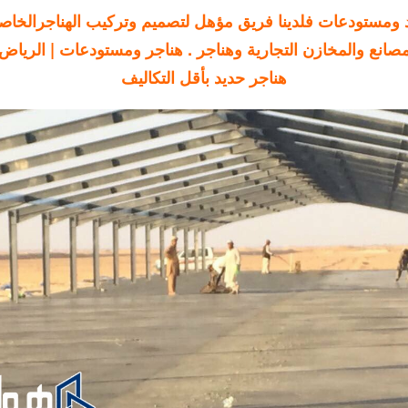
 ومستودعات فلدينا فريق مؤهل لتصميم وتركيب الهناجرالخاص
مصانع والمخازن التجارية وهناجر . هناجر ومستودعات | الرياض
هناجر حديد بأقل التكاليف