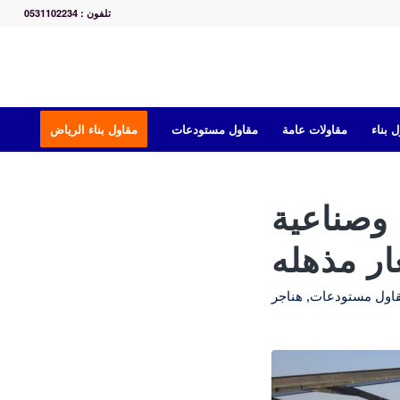
تلفون : 0531102234
 بناء
مقاولات عامة
مقاول مستودعات
مقاول بناء الرياض
وصناعية
ار مذهله
اول مستودعات
,
هناجر