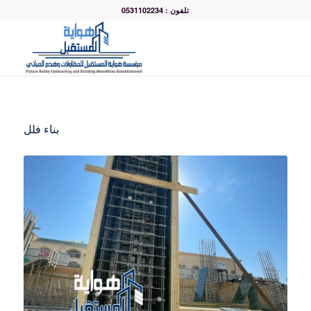
تلفون : 0531102234
بناء فلل