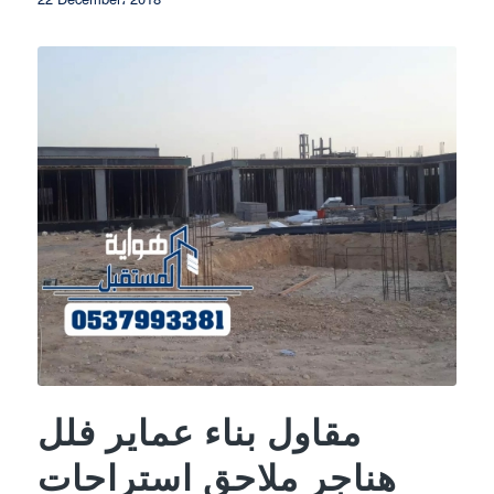
مقاول بناء عماير فلل
هناجر ملاحق استراحات