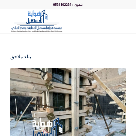
تلفون : 0531102234
بناء ملاحق