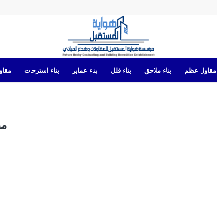
مقاول عظم
بناء ملاحق
بناء فلل
بناء عماير
بناء استرحات
مقاول
مق